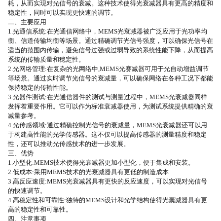
耗，从而实现对光信号的衰减。这种技术使得光衰减器具有更高的精度和
稳定性，同时可以实现更快速的调节。
二、主要应用
1.光通信系统:在光通信网络中，MEMS光
衰
减器被广泛应用于光功率均
衡、信道传输均衡等场景。通过精确调节光信号强度，可以确保光信号在
适当的范围内传输，避免信号过强或过弱导致的系统性能下降，从而提高
系统的传输质量和稳定性。
2.光网络管理:在复杂的光网络中,MEMS光赛减器可用于光自动增益调节
等场景。通过实时调节光信号的衰减量，可以确保网络在各种工况下都能
保持稳定的传输性能。
3.光器件测试:在光通信器件的测试与测量过程中，MEMS光衰减器同样
发挥着重要作用。它可以作为标准衰减器使用，为测试系统提供精确的衰
减量参考。
4.光传感领域:通过精确控制光信号的衰减量，MEMS光衰减器还可以用
于构建高性能的光学传感器。这不仅可以提高传感器的测量精度和稳定
性，还可以推动光传感技术的进一步发展。
三、优势
1.小型化:MEMS技术使得光衰减器更加小型化，便于集成和安装。
2.低成本:采用MEMS技术的光衰减器具有更低的制造成本
3.高反应速度:MEMS光衰减器具有更快的反应速度，可以实现对光信号
的快速调节。
4.高稳定性和可靠性:独特的MEMS设计和光学结构使得光囊减器具有更
高的稳定性和可靠性。
四、注意事项