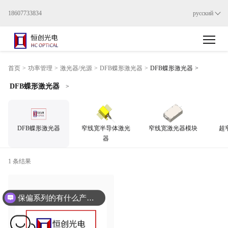
18607733834
русский
>
首页
>
功率管理
>
激光器/光源
>
DFB蝶形激光器
>
DFB蝶形激光器
DFB蝶形激光器
>
DFB蝶形激光器
窄线宽半导体激光
窄线宽激光器模块
超
器
1 条结果
保偏系列的有什么产品？