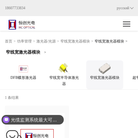
18607733834
русский
>
首页
>
功率管理
>
激光器/光源
>
窄线宽激光器模块
>
窄线宽激光器模块
窄线宽激光器模块
>
DFB蝶形激光器
窄线宽半导体激光
窄线宽激光器模块
超
器
1 条结果
光缆监测系统最大可以监测多少公里，是否支持项目投标？