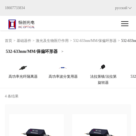
18607733834
русский
首页
>
基础器件
>
激光及生物医疗作用
>
532-633nm/MM/保偏环形器
>
532-63
532-633nm/MM/保偏环形器
>
高功率光纤隔离器
高功率波分复用器
法拉第镜/法拉第
53
旋转器
4 条结果