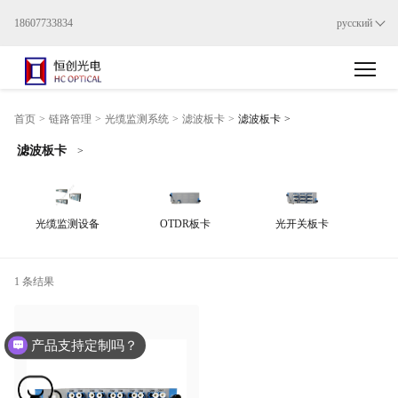
18607733834
русский
>
首页
>
链路管理
>
光缆监测系统
>
滤波板卡
>
滤波板卡
滤波板卡
>
光缆监测设备
OTDR板卡
光开关板卡
1 条结果
产品支持定制吗？