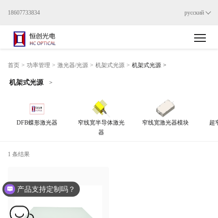
18607733834
русский
>
首页
>
功率管理
>
激光器/光源
>
机架式光源
>
机架式光源
机架式光源
>
DFB蝶形激光器
窄线宽半导体激光
窄线宽激光器模块
超
器
1 条结果
产品支持定制吗？