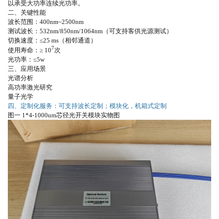
以承受大功率连续光功率。
二、
关键性能
波长范围：
400nm~2500nm
测试波长：
532nm/850nm/1064nm（可支持客供光源测试）
切换速度：
≤25 ms（相邻通道）
7
使用寿命：
≥
10
次
光功率：
≤5w
三、
应用场景
光谱分析
高功率激光研究
量子光学
四、定制化服务：可支持波长定制；模块化，机箱式定制
图一 1*4-1000um芯径光开关模块实物图