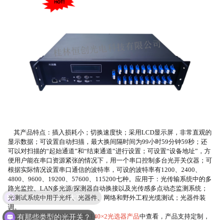
其产品特点：
插入损耗小
；
切换速度快
；
采用
LCD显示屏，非常直观的
显示数据
；
可设置自动扫描，最大换间隔时间为
99小时59分钟59秒；还
可以对扫描的“起始通道”和“结束通道”进行设置
；
可设置
“设备地址”，方
便用户能在串口资源紧张的情况下，用一个串口控制多台光开关仪器
；
可
根据实际情况设置串口通信的波特率，可设的波特率有
1200、2400、
4800、9600、19200、57600、115200七种
。
应用于：光传输系统中的多
路光监控、
LAN多光源/探测器自动换接以及光传感多点动态监测系统；
光缆监测系统最大可以监测多少公里，是否支持项目投标？
光测试系统中用于光纤、光器件、网络和野外工程光缆测试；光器件装
调。
有那些类型的光开关？
光选路器详细参数指标请前往
40×2光选器产品
中查看，产品支持定制，